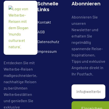
Schnelle
Abonnieren
Links
Abonnieren Sie
Kontakt
unseren
Newsletter und
AGB
erhalten Sie
Datenschutz
regelmäßig
spannende Reise-
Impressum
Inspirationen,
Tipps und exklusive
Entdecken Sie mit
Angebote direkt in
Welterbe-Reisen
Ihr Postfach.
maßgeschneiderte,
nachhaltige Reisen
zu berühmten
Welterbestätten
und genießen Sie
exklusive
Einreichen