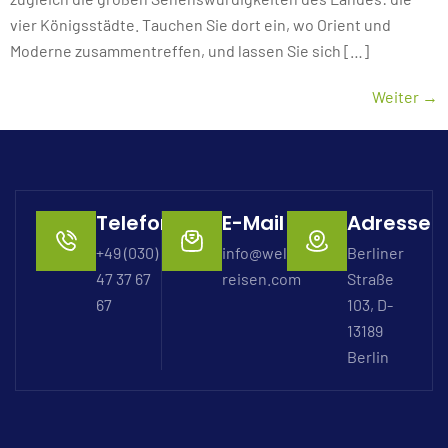
vier Königsstädte. Tauchen Sie dort ein, wo Orient und
Moderne zusammentreffen, und lassen Sie sich […]
Weiter
→
Telefon
E-Mail
Adresse
+49 (030)
info@welterbe-
Berliner
47 37 67
reisen.com
Straße
67
103, D-
13189
Berlin