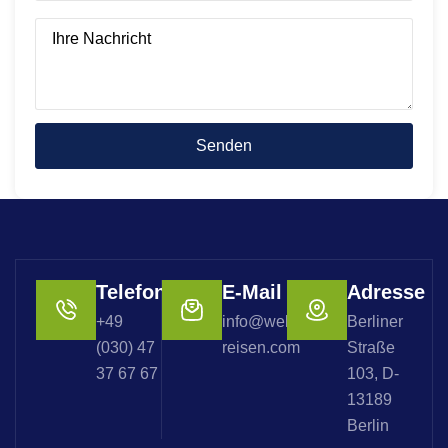
Telefon
E-Mail
Adresse
+49
info@welterbe-
Berliner
(030) 47
reisen.com
Straße
37 67 67
103, D-
13189
Berlin