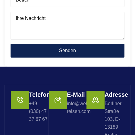
Telefon
E-Mail
Adresse
+49
info@welterbe-
Berliner
(030) 47
reisen.com
Straße
37 67 67
103, D-
13189
Berlin