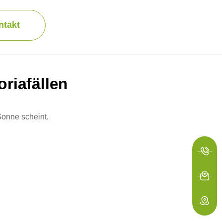
ntakt
riafällen