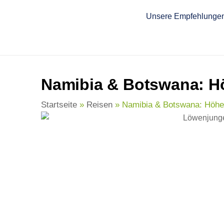
springen
Unsere Empfehlunge
Namibia & Botswana: Hö
Startseite
»
Reisen
»
Namibia & Botswana: Höhep