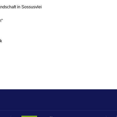
ndschaft in Sossusvlei
h“
rk