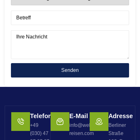
Telefon
E-Mail
Adresse
+49
info@welterbe-
Berliner
(030) 47
reisen.com
Straße