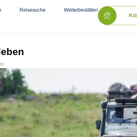
n
Reisesuche
Welterbestätten
Ko
leben
en