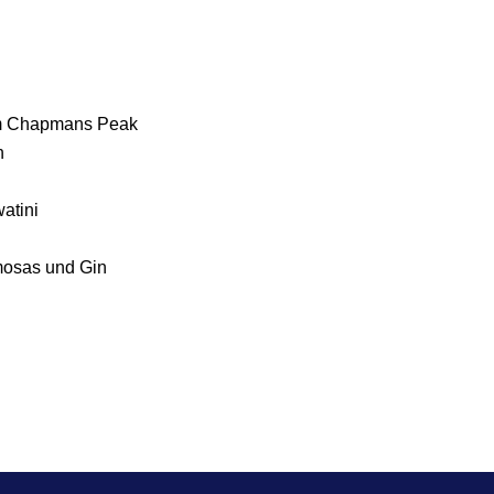
am Chapmans Peak
h
atini
mosas und Gin