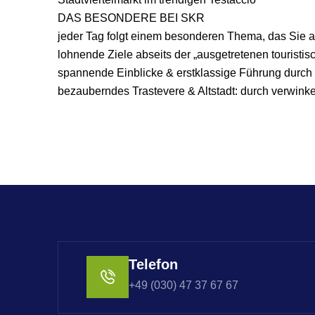
DAS BESONDERE BEI SKR
jeder Tag folgt einem besonderen Thema, das Sie al
lohnende Ziele abseits der „ausgetretenen touristis
spannende Einblicke & erstklassige Führung durch u
bezauberndes Trastevere & Altstadt: durch verwink
Telefon
+49 (030) 47 37 67 67