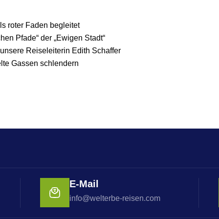
s roter Faden begleitet
chen Pfade“ der „Ewigen Stadt“
nsere Reiseleiterin Edith Schaffer
elte Gassen schlendern
E-Mail
info@welterbe-reisen.com