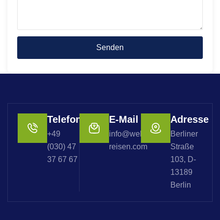
Telefon
E-Mail
Adresse
+49
info@welterbe-
Berliner
(030) 47
reisen.com
Straße
37 67 67
103, D-
13189
Berlin