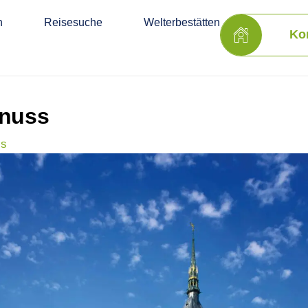
n
Reisesuche
Welterbestätten
Ko
enuss
ss