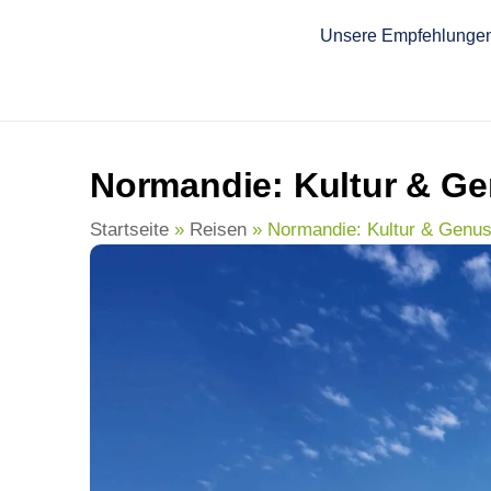
springen
Unsere Empfehlunge
Normandie: Kultur & G
Startseite
»
Reisen
»
Normandie: Kultur & Genu