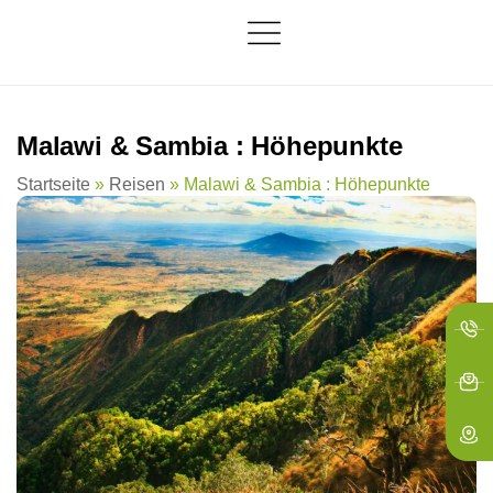
springen
Malawi & Sambia : Höhepunkte
Startseite
»
Reisen
»
Malawi & Sambia : Höhepunkte