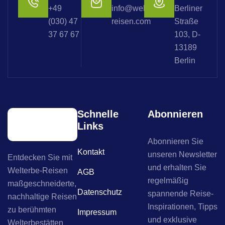
+49
info@welterbe-
Berliner
(030) 47
reisen.com
Straße
37 67 67
103, D-
13189
Berlin
Schnelle
Abonnieren
Links
Abonnieren Sie
Kontakt
unseren Newsletter
Entdecken Sie mit
und erhalten Sie
Welterbe-Reisen
AGB
regelmäßig
maßgeschneiderte,
Datenschutz
spannende Reise-
nachhaltige Reisen
Inspirationen, Tipps
zu berühmten
Impressum
und exklusive
Welterbestätten