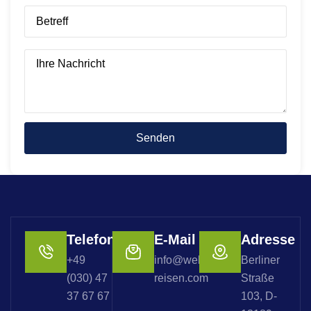
Telefon
E-Mail
Adresse
+49
info@welterbe-
Berliner
(030) 47
reisen.com
Straße
37 67 67
103, D-