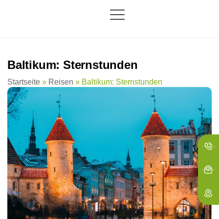
springen
Baltikum: Sternstunden
Startseite
»
Reisen
»
Baltikum: Sternstunden