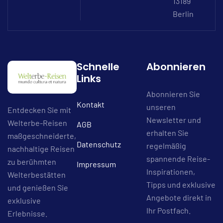
13189
Berlin
Schnelle
Abonnieren
Links
Abonnieren Sie
Kontakt
unseren
Entdecken Sie mit
Newsletter und
Welterbe-Reisen
AGB
erhalten Sie
maßgeschneiderte,
Datenschutz
regelmäßig
nachhaltige Reisen
spannende Reise-
zu berühmten
Impressum
Inspirationen,
Welterbestätten
Tipps und exklusive
und genießen Sie
Angebote direkt in
exklusive
Ihr Postfach.
Erlebnisse.