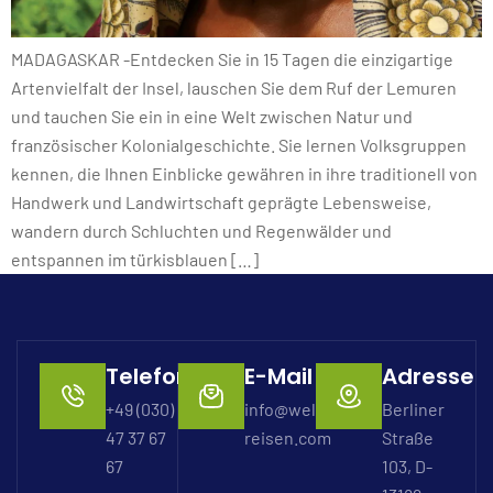
MADAGASKAR -Entdecken Sie in 15 Tagen die einzigartige
Artenvielfalt der Insel, lauschen Sie dem Ruf der Lemuren
und tauchen Sie ein in eine Welt zwischen Natur und
französischer Kolonialgeschichte. Sie lernen Volksgruppen
kennen, die Ihnen Einblicke gewähren in ihre traditionell von
Handwerk und Landwirtschaft geprägte Lebensweise,
wandern durch Schluchten und Regenwälder und
entspannen im türkisblauen […]
Telefon
E-Mail
Adresse
+49 (030)
info@welterbe-
Berliner
47 37 67
reisen.com
Straße
67
103, D-