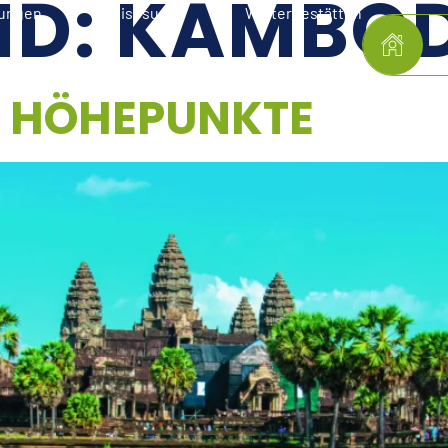
ND:
KAMBO
lungen
Reisesuche
Welterbestätten
 HÖHEPUNKTE