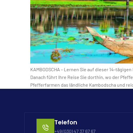
KAMBODSCHA – Lernen Sie auf dieser 14-tägigen
Danach führt Ihre Reise Sie dorthin, wo der Pfe
Pfefferfarmen das ländliche Kambodscha und reic
Telefon
+49 (030) 47 37 67 67