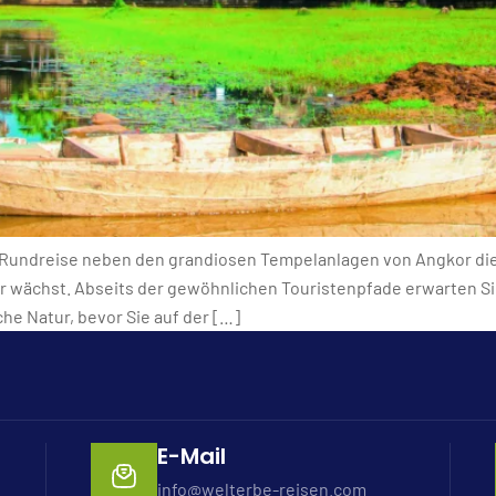
 Rundreise neben den grandiosen Tempelanlagen von Angkor di
ffer wächst. Abseits der gewöhnlichen Touristenpfade erwarten 
he Natur, bevor Sie auf der […]
E-Mail
info@welterbe-reisen.com