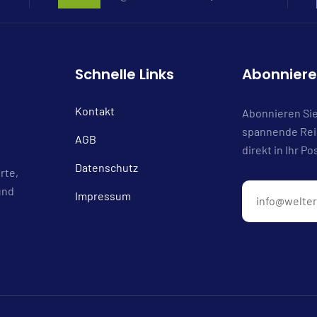
Schnelle Links
Abonnier
Kontakt
Abonnieren Sie
spannende Reis
AGB
direkt in Ihr Po
Datenschutz
rte,
und
Impressum