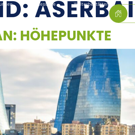
ND:
ASERBA
lungen
Reisesuche
Welterbestätten
N: HÖHEPUNKTE