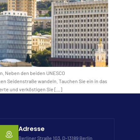
ion. Neben den beiden UNESCO
en Seidenstraße wandeln. Tauchen Sie ein in das
erte und verköstigen Sie […]
Adresse
Berliner Straße 103, D-13189 Berlin