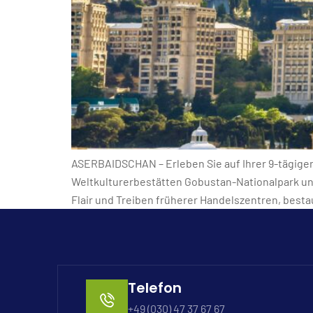
ASERBAIDSCHAN – Erleben Sie auf Ihrer 9-tägige
Weltkulturerbestätten Gobustan-Nationalpark und
Flair und Treiben früherer Handelszentren, best
Telefon
+49 (030) 47 37 67 67