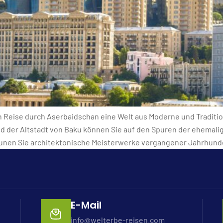
n Reise durch Aserbaidschan eine Welt aus Moderne und Tradit
 der Altstadt von Baku können Sie auf den Spuren der ehemalig
aunen Sie architektonische Meisterwerke vergangener Jahrhund
E-Mail
info@welterbe-reisen.com